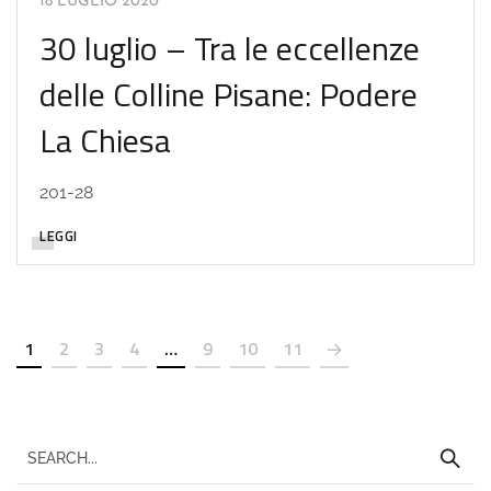
18 LUGLIO 2020
30 luglio – Tra le eccellenze
delle Colline Pisane: Podere
La Chiesa
201-28
LEGGI
1
2
3
4
…
9
10
11