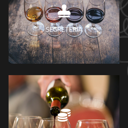
Scrivi all'indirizzo email
per contattare
segretario.pisa@fisar.com
chi si occupa della comunicazione
SEGRETERIA
Hai bisogno di assistenza su questioni
economiche?
Scrivi all'indirizzo email