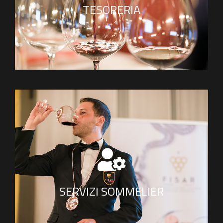
per contattare la
tesoreria@fisarpisa.it
TESORERIA
nostra Tesoreria
Per i servizi scrivi all'indirizzo email
.
responsabilesommelier@fisarpisa.it
e parla con il Responsabile Sommelier
SERVIZI SOMMELIER