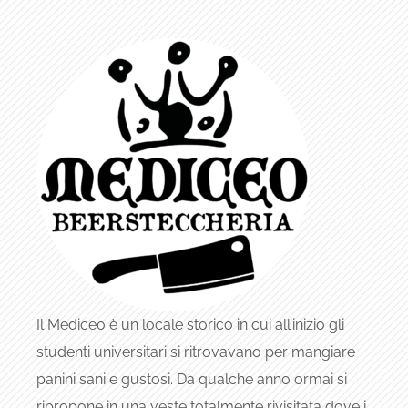
Il Mediceo è un locale storico in cui all’inizio gli
studenti universitari si ritrovavano per mangiare
panini sani e gustosi. Da qualche anno ormai si
ripropone in una veste totalmente rivisitata dove i