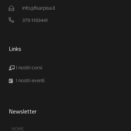
info@fisarpisa.it
379 1193441
Links
I nostri corsi
I nostri eventi
Newsletter