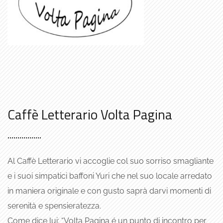
Caffè Letterario Volta Pagina
Al Caffè Letterario vi accoglie col suo sorriso smagliante
e i suoi simpatici baffoni Yuri che nel suo locale arredato
in maniera originale e con gusto saprà darvi momenti di
serenità e spensieratezza.
Come dice lui: “
Volta Pagina é un punto di incontro per