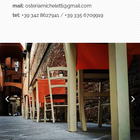
mail:
osteriamicheletti@gmail.com
tel:
+39 342 8627941
/
+39 335 6709919