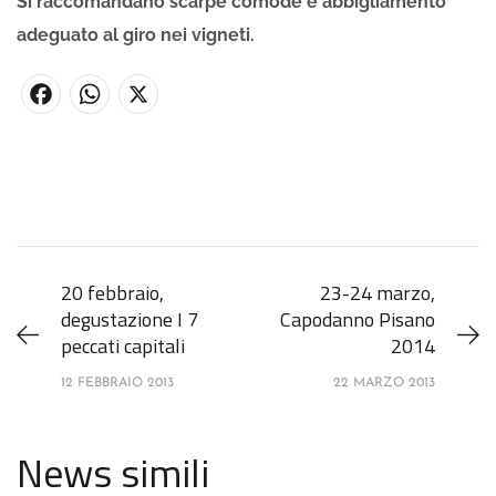
Si raccomandano scarpe comode e abbigliamento
adeguato al giro nei vigneti.
F
W
X
a
h
c
a
e
t
b
s
20 febbraio,
23-24 marzo,
o
A
degustazione I 7
Capodanno Pisano
o
p
peccati capitali
2014
k
p
12 FEBBRAIO 2013
22 MARZO 2013
News simili