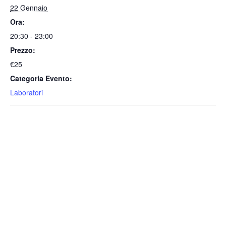
22 Gennaio
k
p
Ora:
20:30 - 23:00
Prezzo:
€25
Categoria Evento:
Laboratori