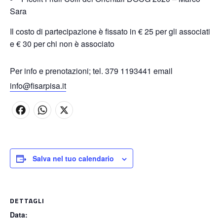
Sara
Il costo di partecipazione è fissato in € 25 per gli associati
e € 30 per chi non è associato
Per info e prenotazioni; tel. 379 1193441 email
info@fisarpisa.it
F
W
X
a
h
c
a
Salva nel tuo calendario
e
t
b
s
o
A
DETTAGLI
Data:
o
p