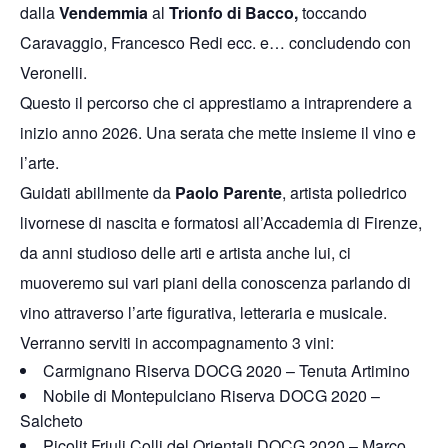
dalla
Vendemmia
al
Trionfo di Bacco,
toccando
Caravaggio, Francesco Redi ecc. e… concludendo con
Veronelli.
Questo il percorso che ci apprestiamo a intraprendere a
inizio anno 2026. Una serata che mette insieme il vino e
l’arte.
Guidati abillmente da
Paolo Parente
, artista poliedrico
livornese di nascita e formatosi all’Accademia di Firenze,
da anni studioso delle arti e artista anche lui, ci
muoveremo sui vari piani della conoscenza parlando di
vino attraverso l’arte figurativa, letteraria e musicale.
Verranno serviti in accompagnamento 3 vini:
Carmignano Riserva DOCG 2020 – Tenuta Artimino
Nobile di Montepulciano Riserva DOCG 2020 –
Salcheto
Picolit Friuli Colli del Orientali DOCG 2020 – Marco